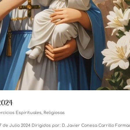
 2024
ercicios Espirituales
,
Religiosas
l 7 de Julio 2024 Dirigidos por: D. Javier Conesa Carrillo Form