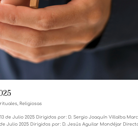
2025
irituales
,
Religiosas
 13 de Julio 2025 Dirigidos por: D. Sergio Joaquín Villalba Mar
de Julio 2025 Dirigidos por: D. Jesús Aguilar Mondéjar Direct